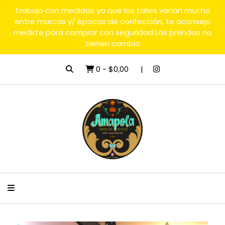
Trabajo con medidas ya que los talles varían mucho
entre marcas y/ épocas de confección, te aconsejo
medirte para comprar con seguridad Las prendas no
tienen cambio
0
-
$0,00