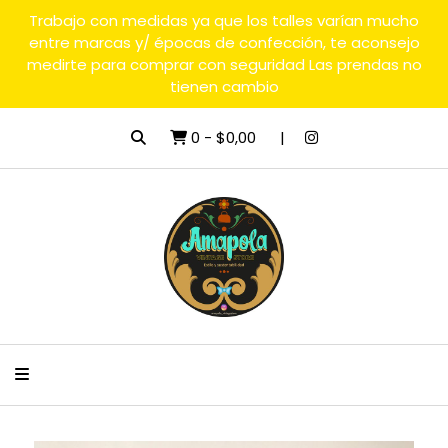
Trabajo con medidas ya que los talles varían mucho
entre marcas y/ épocas de confección, te aconsejo
medirte para comprar con seguridad Las prendas no
tienen cambio
0
-
$0,00