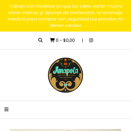
Trabajo con medidas ya que los talles varían mucho
entre marcas y/ épocas de confección, te aconsejo
medirte para comprar con seguridad Las prendas no
tienen cambio
0
-
$0,00