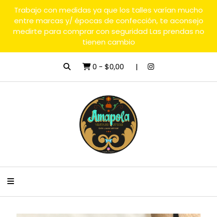
Trabajo con medidas ya que los talles varían mucho
entre marcas y/ épocas de confección, te aconsejo
medirte para comprar con seguridad Las prendas no
tienen cambio
0
-
$0,00