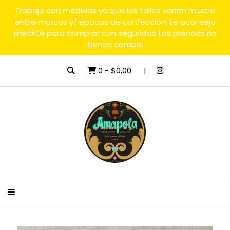
Trabajo con medidas ya que los talles varían mucho
entre marcas y/ épocas de confección, te aconsejo
medirte para comprar con seguridad Las prendas no
tienen cambio
0
-
$0,00